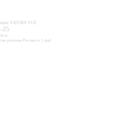
тующие SATURN VUE
0-25
pb.ru
гие регионы России от 1 дня!