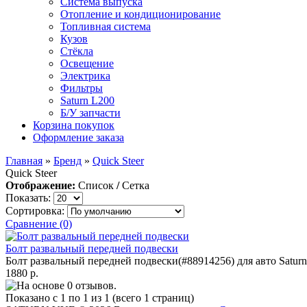
Система выпуска
Отопление и кондиционирование
Топливная система
Кузов
Стёкла
Освещение
Электрика
Фильтры
Saturn L200
Б/У запчасти
Корзина покупок
Оформление заказа
Главная
»
Бренд
»
Quick Steer
Quick Steer
Отображение:
Список
/
Сетка
Показать:
Сортировка:
Сравнение (0)
Болт развальный передней подвески
Болт развальный передней подвески(#88914256) для авто Saturn
1880 р.
Показано с 1 по 1 из 1 (всего 1 страниц)