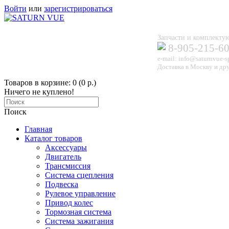
Войти
или
зарегистрироваться
Запчасти и комплек
8-905-215-6
e-mail: info@saturnvue-s
Доставка в Москву и дру
Товаров в корзине: 0 (0 р.)
Ничего не куплено!
Поиск
Главная
Каталог товаров
Аксессуары
Двигатель
Трансмиссия
Система сцепления
Подвеска
Рулевое управление
Привод колес
Тормозная система
Система зажигания