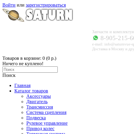
Войти
или
зарегистрироваться
Запчасти и комплек
8-905-215-6
e-mail: info@saturnvue-s
Доставка в Москву и дру
Товаров в корзине: 0 (0 р.)
Ничего не куплено!
Поиск
Главная
Каталог товаров
Аксессуары
Двигатель
Трансмиссия
Система сцепления
Подвеска
Рулевое управление
Привод колес
Тормозная система