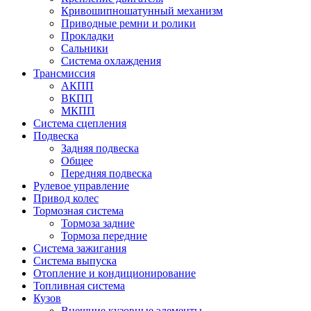
Кривошипношатунный механизм
Приводные ремни и ролики
Прокладки
Сальники
Система охлаждения
Трансмиссия
АКПП
ВКПП
МКПП
Система сцепления
Подвеска
Задняя подвеска
Общее
Передняя подвеска
Рулевое управление
Привод колес
Тормозная система
Тормоза задние
Тормоза передние
Система зажигания
Система выпуска
Отопление и кондиционирование
Топливная система
Кузов
Внешние кузовные элементы