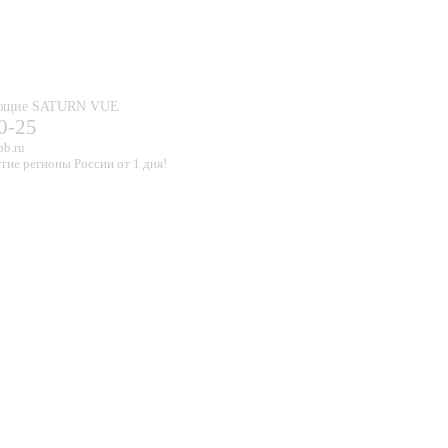
тующие SATURN VUE
0-25
pb.ru
гие регионы России от 1 дня!