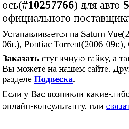
ось(#
10257766
) для авто
S
официального поставщик
Устанавливается на Saturn Vue(2
06г.), Pontiac Torrent(2006-09г.)
Заказать
ступичную гайку, а та
Вы можете на нашем сайте. Дру
разделе
Подвеска
.
Если у Вас возникли какие-либ
онлайн-консультанту, или
связа