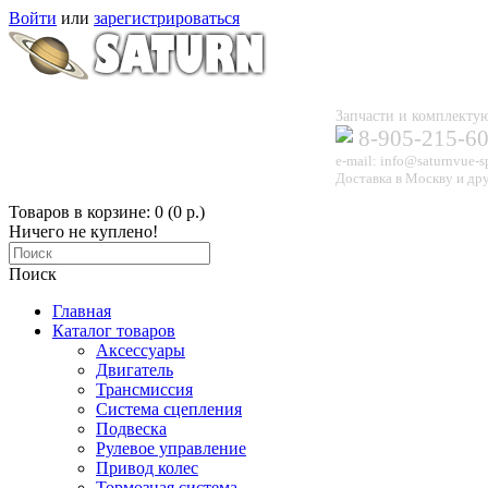
Войти
или
зарегистрироваться
Запчасти и комплек
8-905-215-6
e-mail: info@saturnvue-s
Доставка в Москву и дру
Товаров в корзине: 0 (0 р.)
Ничего не куплено!
Поиск
Главная
Каталог товаров
Аксессуары
Двигатель
Трансмиссия
Система сцепления
Подвеска
Рулевое управление
Привод колес
Тормозная система