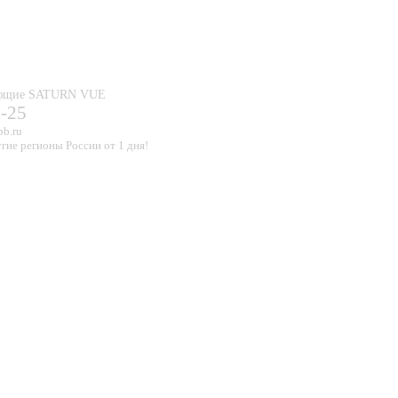
тующие SATURN VUE
0-25
pb.ru
гие регионы России от 1 дня!