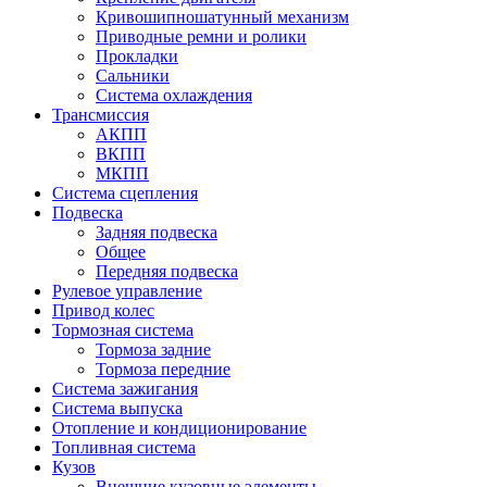
Кривошипношатунный механизм
Приводные ремни и ролики
Прокладки
Сальники
Система охлаждения
Трансмиссия
АКПП
ВКПП
МКПП
Система сцепления
Подвеска
Задняя подвеска
Общее
Передняя подвеска
Рулевое управление
Привод колес
Тормозная система
Тормоза задние
Тормоза передние
Система зажигания
Система выпуска
Отопление и кондиционирование
Топливная система
Кузов
Внешние кузовные элементы